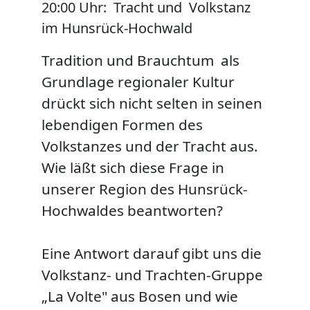
20:00 Uhr: Tracht und Volkstanz
im Hunsrück-Hochwald
ANALYTICS
Google Analytics
Tradition und Brauchtum als
Grundlage regionaler Kultur
Google Analytics
drückt sich nicht selten in seinen
Name:
lebendigen Formen des
ar_debug
Volkstanzes und der Tracht aus.
Cookie Laufzeit:
_ga: 2 Jahre
Wie läßt sich diese Frage in
unserer Region des Hunsrück-
Hochwaldes beantworten?
Eine Antwort darauf gibt uns die
Volkstanz- und Trachten-Gruppe
„La Volte" aus Bosen und wie